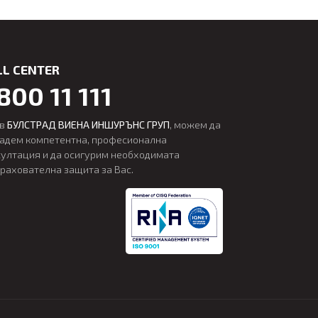
LL CENTER
800 11 111
 в
БУЛСТРАД ВИЕНА ИНШУРЪНС ГРУП
, можем да
дадем компетентна, професионална
султация и да осигурим необходимата
трахователна защита за Вас.