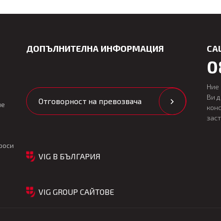
ДОПЪЛНИТЕЛНА ИНФОРМАЦИЯ
CA
0
Ние
Ви 
Отговорност на превозвача
ие
кон
зас
роси
VIG В БЪЛГАРИЯ
VIG GROUP САЙТОВЕ