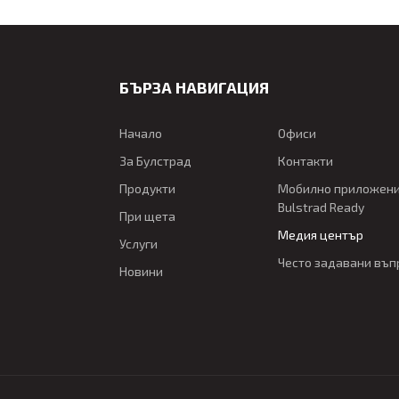
БЪРЗА НАВИГАЦИЯ
Начало
Офиси
За Булстрад
Контакти
Продукти
Мобилно приложен
Bulstrad Ready
При щета
Медия център
Услуги
Често задавани въп
Новини