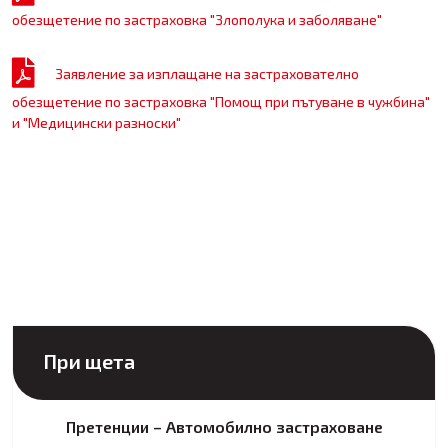
обезщетение по застраховка "Злополука и заболяване"
Заявление за изплащане на застрахователно
обезщетение по застраховка "Помощ при пътуване в чужбина"
и "Медицински разноски"
При щета
Претенции – Автомобилно застраховане