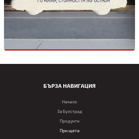
БЪРЗА НАВИГАЦИЯ
Начало
За Булстрад
Продукти
При щета