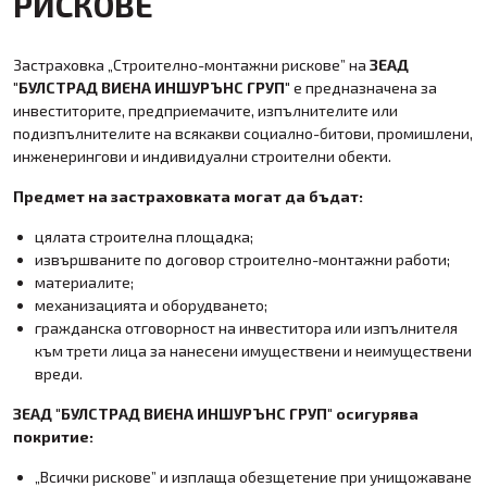
РИСКОВЕ
Застраховка „Строително-монтажни рискове” на
ЗЕАД
"БУЛСТРАД ВИЕНА ИНШУРЪНС ГРУП"
е предназначена за
инвеститорите, предприемачите, изпълнителите или
подизпълнителите на всякакви социално-битови, промишлени,
инженерингови и индивидуални строителни обекти.
Предмет на застраховката могат да бъдат:
цялата строителна площадка;
извършваните по договор строително-монтажни работи;
материалите;
механизацията и оборудването;
гражданска отговорност на инвеститора или изпълнителя
към трети лица за нанесени имуществени и неимуществени
вреди.
ЗЕАД "БУЛСТРАД ВИЕНА ИНШУРЪНС ГРУП" осигурява
покритие:
„Всички рискове” и изплаща обезщетение при унищожаване