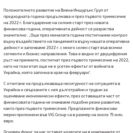
Положителното развитие на Виена Иншурънс Груп от
предходната година продължава и през първото тримесечие
на 2022 г. Благодарение на силния старт през новата
финансова година, оперативната дейност се разраства
значително . „Още през миналата година постигнахме контрол
върху въздействието на пандемията върху нашата оперативна
дейност и започваме 2022 г. с много силен старт във всички
сегменти и бизнес направления. Това е видно от двуцифрения
ръст на премиите, постигнат през първото тримесечие на 2022,
като на този етап още не е усетен ефектът от войната в
Украйна, която започна в края на февруари“.
С отчитане на продължаваща несигурност на ситуацията в
Украйна и свързаните с нея дълготрайни и трудни за
оценяване икономически ефекти, през оставащата част от
финансовата година не очакваме подобни резки развития,
както през първото тримесечие. Предпазните финансови
мерки приложени във VIG Group са в размер на около 75 млн.
евро.
Основен фокус за нас остават колегите ни в компаниите от