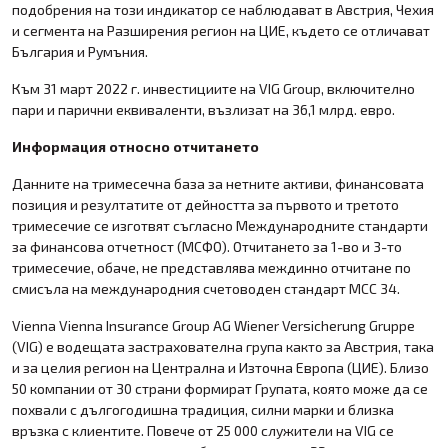
подобрения на този индикатор се наблюдават в Австрия, Чехия
и сегмента на Разширения регион на ЦИЕ, където се отличават
България и Румъния.
Към 31 март 2022 г. инвестициите на VIG Group, включително
пари и парични еквиваленти, възлизат на 36,1 млрд. евро.
Информация относно отчитането
Данните на тримесечна база за нетните активи, финансовата
позиция и резултатите от дейността за първото и третото
тримесечие се изготвят съгласно Международните стандарти
за финансова отчетност (МСФО). Отчитането за 1-во и 3-то
тримесечие, обаче, не представлява междинно отчитане по
смисъла на международния счетоводен стандарт МСС 34.
Vienna Vienna Insurance Group AG Wiener Versicherung Gruppe
(VIG) е водещата застрахователна група както за Австрия, така
и за целия регион на Централна и Източна Европа (ЦИЕ). Близо
50 компании от 30 страни формират Групата, която може да се
похвали с дългогодишна традиция, силни марки и близка
връзка с клиентите. Повече от 25 000 служители на VIG се