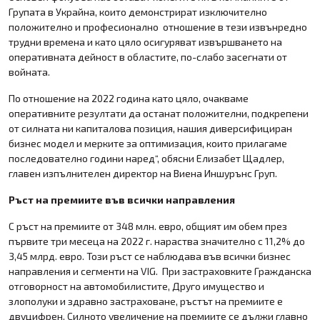
Групата в Украйна, които демонстрират изключително
положително и професионално отношение в тези извънредно
трудни времена и като цяло осигуряват извършването на
оперативната дейност в областите, по-слабо засегнати от
войната.
По отношение на 2022 година като цяло, очакваме
оперативните резултати да останат положителни, подкрепени
от силната ни капиталова позиция, нашия диверсифициран
бизнес модел и мерките за оптимизация, които прилагаме
последователно години наред“, обясни Елизабет Щадлер,
главен изпълнителен директор на Виена Иншурънс Груп.
Ръст на премиите във всички направления
С ръст на премиите от 348 млн. евро, общият им обем през
първите три месеца на 2022 г. нараства значително с 11,2% до
3,45 млрд. евро. Този ръст се наблюдава във всички бизнес
направления и сегменти на VIG. При застраховките Гражданска
отговорност на автомобилистите, Друго имущество и
злополуки и здравно застраховане, ръстът на премиите е
двуцифрен. Силното увеличение на премиите се дължи главно