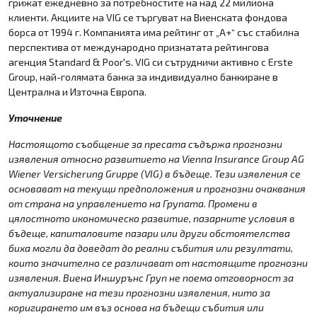
грижат ежедневно за потребностите на над 22 милиона
клиенти. Акциите на VIG се търгуват на Виенската фондова
борса от 1994 г. Компанията има рейтинг от „A+“ със стабилна
перспектива от международно признатата рейтингова
агенция Standard & Poor's. VIG си сътрудничи активно с Erste
Group, най-голямата банка за индивидуално банкиране в
Централна и Източна Европа.
Уточнение
Настоящото съобщение за пресата съдържа прогнозни
изявления относно развитието на Vienna Insurance Group AG
Wiener Versicherung Gruppe (VIG) в бъдеще. Тези изявления се
основават на текущи предположения и прогнозни очаквания
от страна на управлението на Групата. Промени в
цялостното икономическо развитие, пазарните условия в
бъдеще, капиталовите пазари или други обстоятелства
биха могли да доведат до реални събития или резултати,
които значително се различават от настоящите прогнозни
изявления. Виена Иншурънс Груп не поема отговорност за
актуализиране на тези прогнозни изявления, нито за
коригирането им въз основа на бъдещи събития или