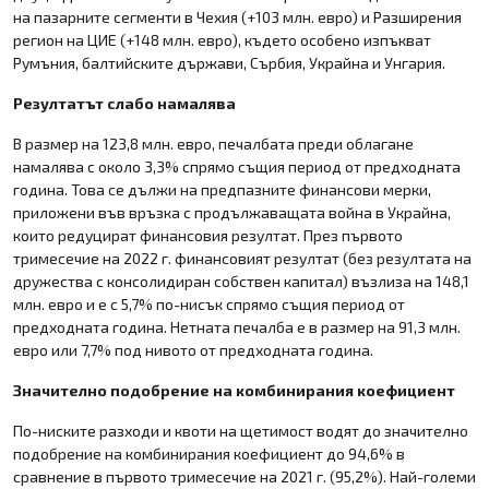
на пазарните сегменти в Чехия (+103 млн. евро) и Разширения
регион на ЦИЕ (+148 млн. евро), където особено изпъкват
Румъния, балтийските държави, Сърбия, Украйна и Унгария.
Резултатът слабо намалява
В размер на 123,8 млн. евро, печалбата преди облагане
намалява с около 3,3% спрямо същия период от предходната
година. Това се дължи на предпазните финансови мерки,
приложени във връзка с продължаващата война в Украйна,
които редуцират финансовия резултат. През първото
тримесечие на 2022 г. финансовият резултат (без резултата на
дружества с консолидиран собствен капитал) възлиза на 148,1
млн. евро и е с 5,7% по-нисък спрямо същия период от
предходната година. Нетната печалба е в размер на 91,3 млн.
евро или 7,7% под нивото от предходната година.
Значително подобрение на комбинирания коефициент
По-ниските разходи и квоти на щетимост водят до значително
подобрение на комбинирания коефициент до 94,6% в
сравнение в първото тримесечие на 2021 г. (95,2%). Най-големи