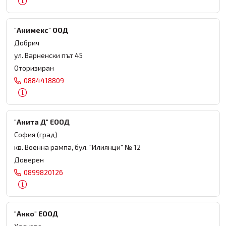
"Анимекс" ООД
Добрич
ул. Варненски път 45
Оторизиран
0884418809
"Анита Д" ЕООД
София (град)
кв. Военна рампа, бул. "Илиянци" № 12
Доверен
0899820126
"Анко" ЕООД