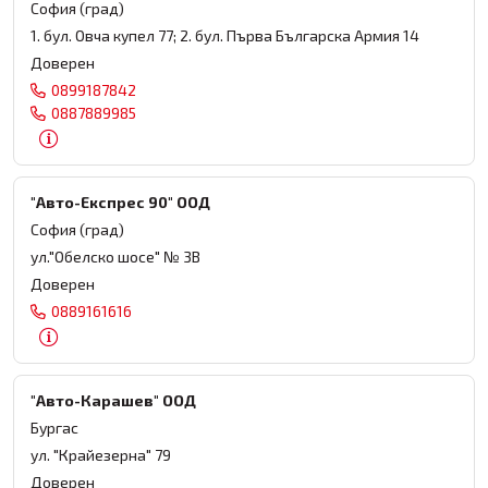
София (град)
1. бул. Овча купел 77; 2. бул. Първа Българска Армия 14
Доверен
0899187842
0887889985
"Авто-Експрес 90" ООД
София (град)
ул."Обелско шосе" № 3В
Доверен
0889161616
"Авто-Карашев" ООД
Бургас
ул. "Крайезерна" 79
Доверен