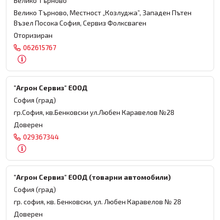
Велико Търново
Велико Търново, Местност „Козлуджа”, Западен Пътен
Възел Посока София, Сервиз Фолксваген
Оторизиран
062615767
"Агрон Сервиз" ЕООД
София (град)
гр.София, кв.Бенковски ул.Любен Каравелов №28
Доверен
029367344
"Агрон Сервиз" ЕООД (товарни автомобили)
София (град)
гр. софия, кв. Бенковски, ул. Любен Каравелов № 28
Доверен