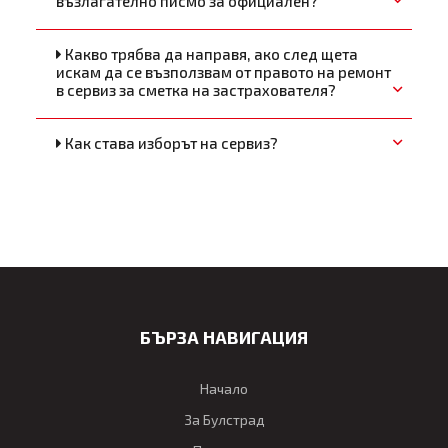
възлагателно писмо за официален?
Какво трябва да направя, ако след щета
искам да се възползвам от правото на ремонт
в сервиз за сметка на застрахователя?
Как става изборът на сервиз?
БЪРЗА НАВИГАЦИЯ
Начало
За Булстрад