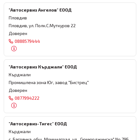
"Автосервиз Ангелов" ЕООД
Пловдив
Пловдив, ул. Полк.С.Муткуров 22
Доверен
0888579444
"Автосервиз Кърджали" ЕООД
Кърджали
Промишлена зона Юг, завод "Бистрец"
Доверен
0877994222
"Автосервиз-Тигес" ЕООД
Кърджали
с. Багрянка, общ. Момчилград, ул. „Гюмюрджинска" No 79Б