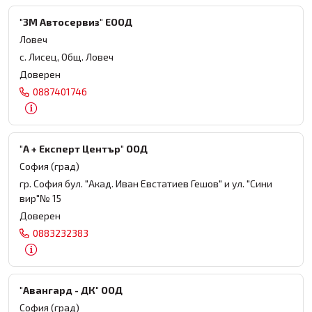
"3М Автосервиз" ЕООД
Ловеч
с. Лисец, Общ. Ловеч
Доверен
0887401746
"А + Експерт Център" ООД
София (град)
гр. София бул. "Акад. Иван Евстатиев Гешов" и ул. "Сини
вир"№ 15
Доверен
0883232383
"Авангард - ДК" ООД
София (град)