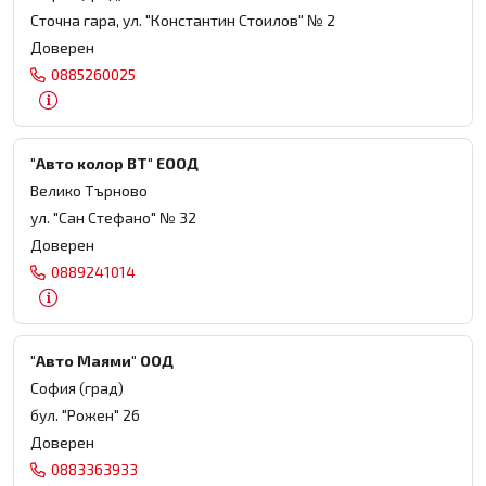
Сточна гара, ул. "Константин Стоилов" № 2
Доверен
0885260025
"Авто колор ВТ" ЕООД
Велико Търново
ул. "Сан Стефано" № 32
Доверен
0889241014
"Авто Маями" ООД
София (град)
бул. "Рожен" 26
Доверен
0883363933