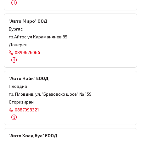
"Авто Миро" ООД
Бургас
гр.Айтос,ул Караманлиев 65
Доверен
0899626064
"Авто Найк" ЕООД
Пловдив
гр. Пловдив, ул. "Брезовско шосе" № 159
Оторизиран
0887093321
"Авто Холд Бул" ЕООД