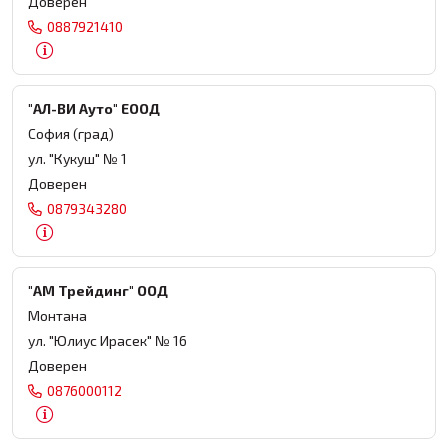
Доверен
0887921410
"АЛ-ВИ Ауто" ЕООД
София (град)
ул. "Кукуш" № 1
Доверен
0879343280
"АМ Трейдинг" ООД
Монтана
ул. "Юлиус Ирасек" № 16
Доверен
0876000112