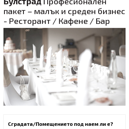
Булстрад
Професионален
пакет – малък и среден бизнес
- Ресторант / Кафене / Бар
Previous
Next
Сградата/Помещението под наем ли е?