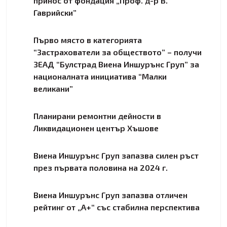
принос от фондация „Проф. д-р В.
Гаврийски”
Първо място в категорията
“Застрахователи за обществото” – получи
ЗЕАД “Булстрад Виена Иншурънс Груп” за
националната инициатива “Малки
великани”
Планирани ремонтни дейности в
Ликвидационен център Хъшове
Виена Иншурънс Груп запазва силен ръст
през първата половина на 2024 г.
Виена Иншурънс Груп запазва отличен
рейтинг от „А+“ със стабилна перспектива