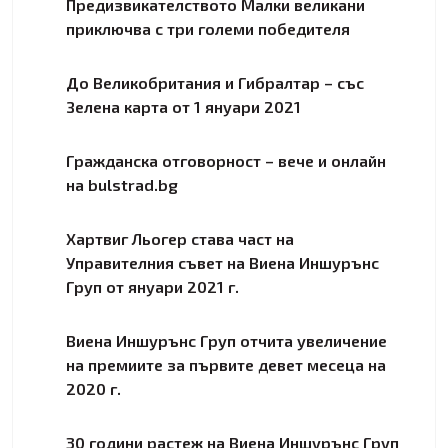
Предизвикателството Малки великани
приключва с три големи победителя
До Великобритания и Гибралтар – със
Зелена карта от 1 януари 2021
Гражданска отговорност – вече и онлайн
на bulstrad.bg
Хартвиг Льогер става част на
Управителния съвет на Виена Иншурънс
Груп от януари 2021 г.
Виена Иншурънс Груп отчита увеличение
на премиите за първите девет месеца на
2020 г.
30 години растеж на Виена Иншурънс Груп