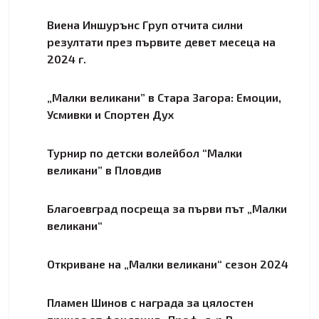
Виена Иншурънс Груп отчита силни
резултати през първите девет месеца на
2024 г.
„Малки великани” в Стара Загора: Емоции,
Усмивки и Спортен Дух
Турнир по детски волейбол “Малки
великани” в Пловдив
Благоевград посреща за първи път „Малки
великани“
Откриване на „Малки великани“ сезон 2024
Пламен Шинов с награда за цялостен