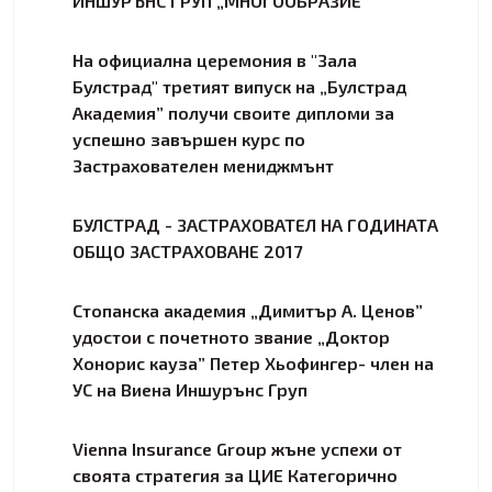
ИНШУРЪНС ГРУП „МНОГООБРАЗИЕ”
На официална церемония в "Зала
Булстрад" третият випуск на „Булстрад
Академия” получи своите дипломи за
успешно завършен курс по
Застрахователен мениджмънт
БУЛСТРАД - ЗАСТРАХОВАТЕЛ НА ГОДИНАТА
ОБЩО ЗАСТРАХОВАНЕ 2017
Стопанска академия „Димитър А. Ценов”
удостои с почетното звание „Доктор
Хонорис кауза” Петер Хьофингер- член на
УС на Виена Иншурънс Груп
Vienna Insurance Group жъне успехи от
своята стратегия за ЦИЕ Категорично