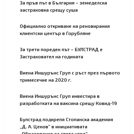
За пръв път в България – земеделска
застраховка срещу суша
Официално откриване на реновирания
клиентски център в Горубляне
За трети пореден път – БУЛСТРАД е
Застраховател на годината
Виена Иншурънс Груп с ръст през първото
тримесечие на 2020 г.
Виена Иншурънс Груп инвестира в
разработката на ваксина срещу Ковид-19
Булстрад подкрепя Стопанска академия
„Д. А. Ценов” в инициативата
„Образование за света утре”