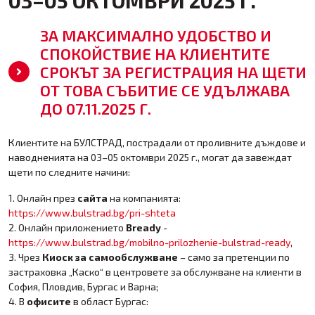
03–05 ОКТОМВРИ 2025 Г.
ЗА МАКСИМАЛНО УДОБСТВО И
СПОКОЙСТВИЕ НА КЛИЕНТИТЕ
СРОКЪТ ЗА РЕГИСТРАЦИЯ НА ЩЕТИ
ОТ ТОВА СЪБИТИЕ СЕ УДЪЛЖАВА
ДО 07.11.2025 Г.
Клиентите на БУЛСТРАД, пострадали от проливните дъждове и
наводненията на 03–05 октомври 2025 г., могат да завеждат
щети по следните начини:
1. Онлайн през
сайта
на компанията:
https://www.bulstrad.bg/pri-shteta
2. Онлайн приложението
Bready
-
https://www.bulstrad.bg/mobilno-prilozhenie-bulstrad-ready
,
3. Чрез
Киоск за самообслужване
– само за претенции по
застраховка „Каско“ в центровете за обслужване на клиенти в
София, Пловдив, Бургас и Варна;
4. В
офисите
в област Бургас: