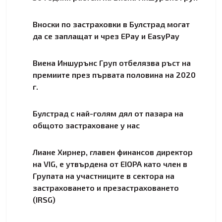
Вноски по застраховки в Булстрад могат
да се заплащат и чрез EPay и EasyPay
Виена Иншурънс Груп отбелязва ръст на
премиите през първата половина на 2020
г.
Булстрад с най-голям дял от пазара на
общото застраховане у нас
Лиане Хирнер, главен финансов директор
на VIG, е утвърдена от EIOPA като член в
Групата на участниците в сектора на
застраховането и презастраховането
(IRSG)