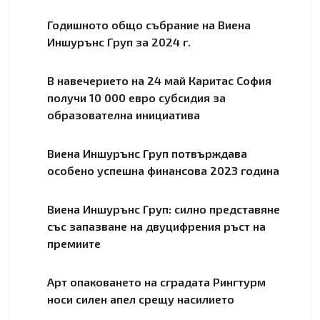
Годишното общо събрание на Виена
Иншурънс Груп за 2024 г.
В навечерието на 24 май Каритас София
получи 10 000 евро субсидия за
образователна инициатива
Виена Иншурънс Груп потвърждава
особено успешна финансова 2023 година
Виена Иншурънс Груп: силно представяне
със запазване на двуцифрения ръст на
премиите
Арт опаковането на сградата Рингтурм
носи силен апел срещу насилието