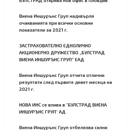
БУЛСТРАД открива нов офис в Пловдив
Виена Иншурънс Груп надхвърля
очакванията при всички основни
показатели за 2021 г.
ЗАСТРАХОВАТЕЛНО ЕДНОЛИЧНО
АКЦИОНЕРНО ДРУЖЕСТВО „БУЛСТРАД
ВИЕНА ИНШУРЪНС ГРУП” ЕАД
Виена Иншурънс Груп отчита отлични
резултати след първите девет месеца на
2021 г.
НОВА ИНС се влива в "БУЛСТРАД ВИЕНА
ИНШУРЪНС ГРУП" АД
Виена Иншурънс Груп отбелязва силни