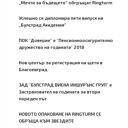
„Мечти за бъдещето“ обгръщат Ringturm
Успешно се дипломира пети випуск на
„Булстрад Академия”
ПОК "Доверие" е "Пенсионноосигурително
дружество на годината" 2018
Нов център за регистрация на щети в
Благоевград
ЗАД "БУЛСТРАД ВИЕНА ИНШУРЪНС ГРУП" е
Застраховател на годината за втори
пореден път
НОВОТО ОПАКОВАНЕ НА RINGTURM СЕ
ОБРЪЩА КЪМ ЗВЕЗДИТЕ