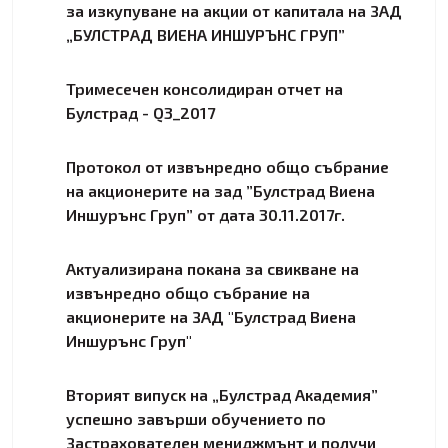
за изкупуване на акции от капитала на ЗАД
„БУЛСТРАД ВИЕНА ИНШУРЪНС ГРУП”
Тримесечен консолидиран отчет на
Булстрад - Q3_2017
Протокол от извънредно общо събрание
на акционерите на зад ”Булстрад Виена
Иншурънс Груп” от дата 30.11.2017г.
Актуализирана покана за свикване на
извънредно общо събрание на
акционерите на ЗАД "Булстрад Виена
Иншурънс Груп"
Вторият випуск на „Булстрад Академия”
успешно завърши обучението по
Застрахователен мениджмънт и получи