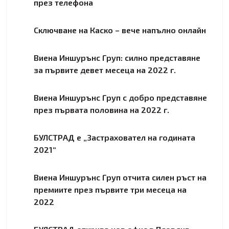
през телефона
Сключване на Каско – вече напълно онлайн
Виена Иншурънс Груп: силно представяне
за първите девет месеца на 2022 г.
Виена Иншурънс Груп с добро представяне
през първата половина на 2022 г.
БУЛСТРАД e „Застраховател на годината
2021“
Виена Иншурънс Груп отчита силен ръст на
премиите през първите три месеца на
2022