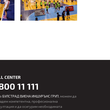
LL CENTER
800 11 111
 в
БУЛСТРАД ВИЕНА ИНШУРЪНС ГРУП
, можем да
дадем компетентна, професионална
султация и да осигурим необходимата