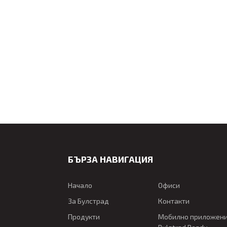
БЪРЗА НАВИГАЦИЯ
Начало
Офиси
За Булстрад
Контакти
Продукти
Мобилно приложен