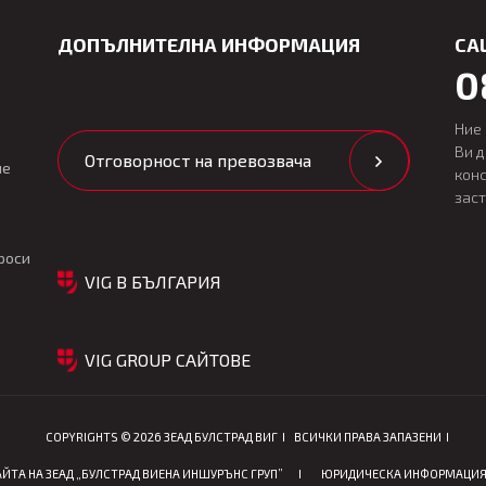
ДОПЪЛНИТЕЛНА ИНФОРМАЦИЯ
CA
0
Ние
Ви 
Отговорност на превозвача
ие
кон
зас
роси
VIG В БЪЛГАРИЯ
VIG GROUP САЙТОВЕ
COPYRIGHTS © 2026 ЗЕАД БУЛСТРАД ВИГ
ВСИЧКИ ПРАВА ЗАПАЗЕНИ
ЙТА НА ЗЕАД „БУЛСТРАД ВИЕНА ИНШУРЪНС ГРУП”
ЮРИДИЧЕСКА ИНФОРМАЦИ