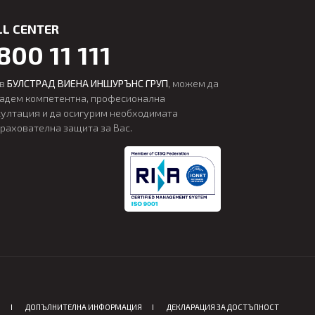
LL CENTER
800 11 111
 в
БУЛСТРАД ВИЕНА ИНШУРЪНС ГРУП
, можем да
дадем компетентна, професионална
султация и да осигурим необходимата
трахователна защита за Вас.
Я
ДОПЪЛНИТЕЛНА ИНФОРМАЦИЯ
ДЕКЛАРАЦИЯ ЗА ДОСТЪПНОСТ