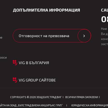
ДОПЪЛНИТЕЛНА ИНФОРМАЦИЯ
CA
0
Ние
Ви 
Отговорност на превозвача
ие
кон
зас
роси
VIG В БЪЛГАРИЯ
VIG GROUP САЙТОВЕ
COPYRIGHTS © 2026 ЗЕАД БУЛСТРАД ВИГ
ВСИЧКИ ПРАВА ЗАПАЗЕНИ
ЙТА НА ЗЕАД „БУЛСТРАД ВИЕНА ИНШУРЪНС ГРУП”
ЮРИДИЧЕСКА ИНФОРМАЦИ