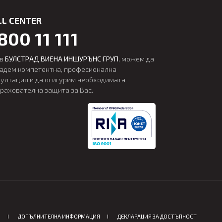
LL CENTER
800 11 111
 в
БУЛСТРАД ВИЕНА ИНШУРЪНС ГРУП
, можем да
дадем компетентна, професионална
султация и да осигурим необходимата
трахователна защита за Вас.
Я
ДОПЪЛНИТЕЛНА ИНФОРМАЦИЯ
ДЕКЛАРАЦИЯ ЗА ДОСТЪПНОСТ