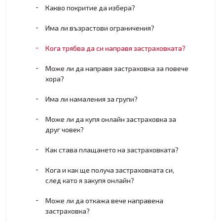
Какво покритие да избера?
Има ли възрастови ограничения?
Кога трябва да си направя застраховката?
Може ли да направя застраховка за повече
хора?
Има ли намаления за групи?
Може ли да купя онлайн застраховка за
друг човек?
Как става плащането на застраховката?
Кога и как ще получа застраховката си,
след като я закупя онлайн?
Може ли да откажа вече направена
застраховка?