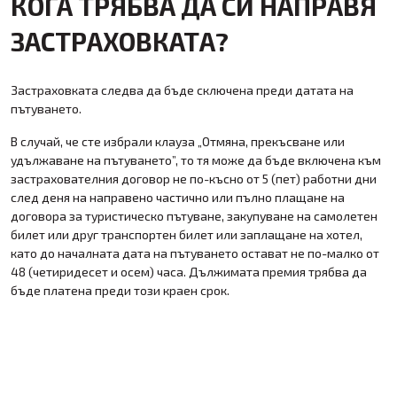
КОГА ТРЯБВА ДА СИ НАПРАВЯ
ЗАСТРАХОВКАТА?
Застраховката следва да бъде сключена преди датата на
пътуването.
В случай, че сте избрали клауза „Отмяна, прекъсване или
удължаване на пътуването”, то тя може да бъде включена към
застрахователния договор не по-късно от 5 (пет) работни дни
след деня на направено частично или пълно плащане на
договора за туристическо пътуване, закупуване на самолетен
билет или друг транспортен билет или заплащане на хотел,
като до началната дата на пътуването остават не по-малко от
48 (четиридесет и осем) часа. Дължимата премия трябва да
бъде платена преди този краен срок.